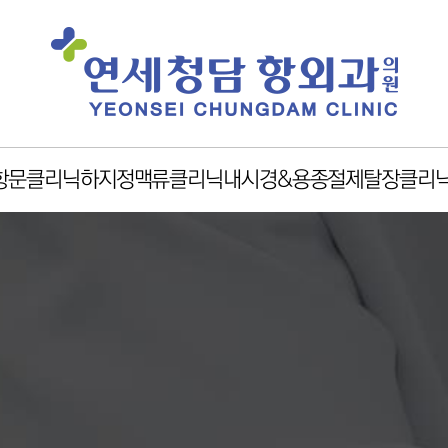
항문클리닉
하지정맥류클리닉
내시경&용종절제
탈장클리