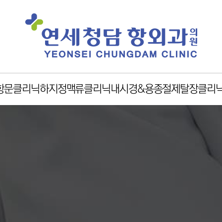
항문클리닉
하지정맥류클리닉
내시경&용종절제
탈장클리